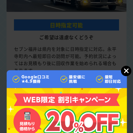
日時指定可能
ご希望は遠慮なくどうぞ
セブン福井は県内を対象に日時指定に対応。永平
寺町内へ最短即日の訪問が可能。予約状況によっ
てはお見積もり後に回収作業を始められる場合も
あります。
Google口コミ
最安値に
最短
★4.9獲得
挑戦
即日対応