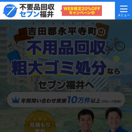
吉田郡永平寺町
の
不用品回収
粗大ゴミ処分
なら
セブン福井へ