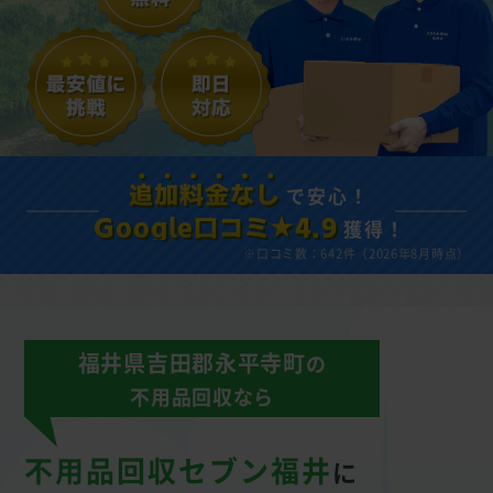
で安心！
追加料金なし
獲得！
Google口コミ★4.9
※口コミ数：642件（2026年8月時点）
福井県吉田郡永平寺町
の
不用品回収なら
不用品回収セブン福井
に