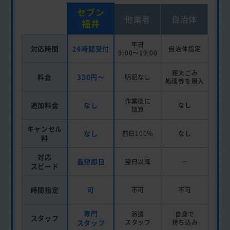
セブン
他業者
自治体
福井
平日
対応時間
24時間受付
自治体指定
9:00～19:00
粗大ごみ
料金
330円～
明記なし
処理券を
購入
作業後に
追加料金
なし
なし
加算
キャンセル
なし
前日100％
なし
料
対応
最短即日
翌日以降
－
スピード
時間指定
可
不可
不可
専門
派遣
自身で
スタッフ
スタッフ
スタッフ
持ち込み