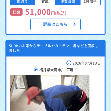
倉庫
1時間半
間取り
作業時間
51,000
総額
円(税込)
詳細はこちら
5LDKのお家からテーブルやカーテン、棚などを回収し
ました
2026年07月13日
福井県大野市/一戸建て