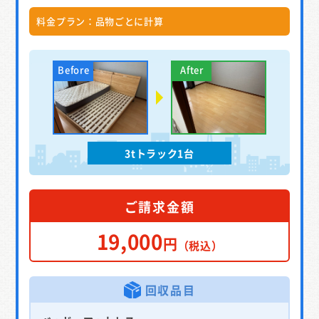
料金プラン：品物ごとに計算
3tトラック1台
ご請求金額
19,000
円
（税込）
回収品目