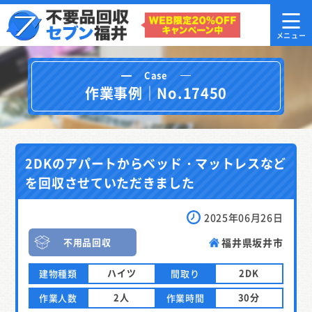
Case
作業事例｜No.17450
2DKのアパートからベッド・マットレスなど
を回収させていただきました
2025年06月26日
不用品回収
福井県坂井市
ハイツ
2DK
建物種類
間取り
2人
30分
作業人数
作業時間