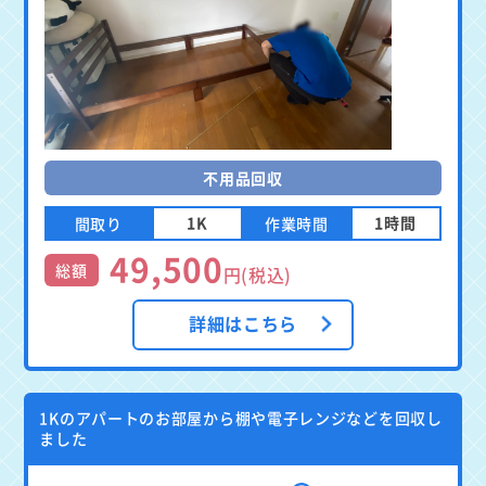
不用品回収
1K
1時間
間取り
作業時間
49,500
総額
円(税込)
詳細はこちら
1Kのアパートのお部屋から棚や電子レンジなどを回収し
ました