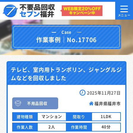
Case
作業事例｜No.17706
テレビ、室内用トランポリン、ジャングルジ
ムなどを回収しました
2025年11月27日
不用品回収
福井県福井市
マンション
1LDK
建物種類
間取り
2人
40分
作業人数
作業時間