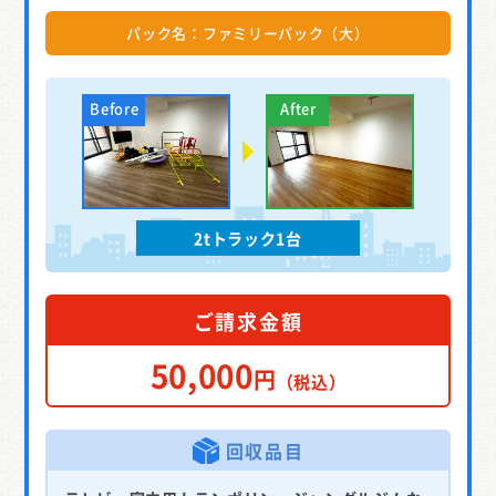
パック名：ファミリーパック（大）
2tトラック1台
ご請求金額
50,000
円
（税込）
回収品目