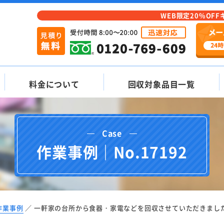
WEB限定20%OF
料金について
回収対象品目一覧
Case
作業事例｜No.17192
作業事例
一軒家の台所から食器・家電などを回収させていただきまし