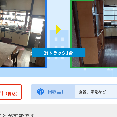
2tトラック1台
回収品目
円
食器、家電など
（税込）
ことが可能です