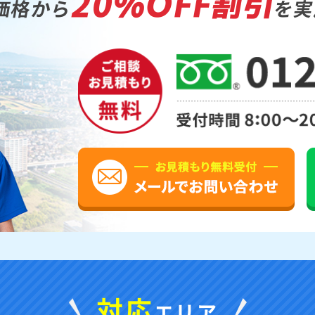
20%OFF割引
価格から
を実
対応
エリア