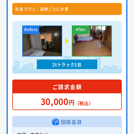
料金プラン：品物ごとに計算
2tトラック1台
ご請求金額
30,000
円
（税込）
回収品目