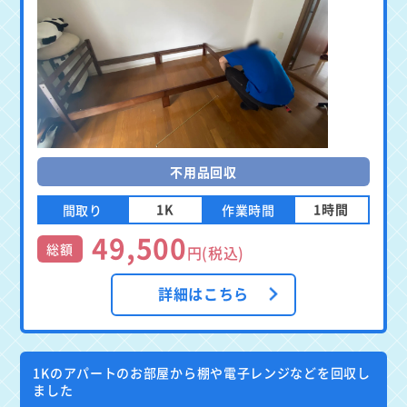
不用品回収
1K
1時間
間取り
作業時間
49,500
総額
円(税込)
詳細はこちら
1Kのアパートのお部屋から棚や電子レンジなどを回収し
ました