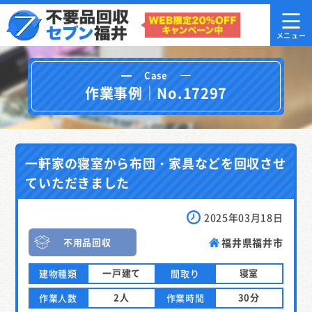
Case
作業事例｜No.17297
一軒家の寝室から布団・家具などを回収させ
ていただきました
2025年03月18日
不用品回収
福井県福井市
一戸建て
寝室
建物種類
間取り
2人
30分
作業人数
作業時間